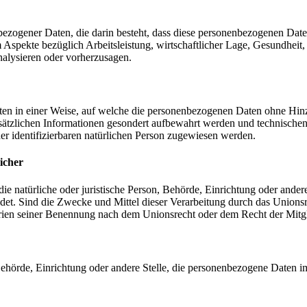
nenbezogener Daten, die darin besteht, dass diese personenbezogenen Da
Aspekte bezüglich Arbeitsleistung, wirtschaftlicher Lage, Gesundheit, p
nalysieren oder vorherzusagen.
en in einer Weise, auf welche die personenbezogenen Daten ohne Hinzu
sätzlichen Informationen gesondert aufbewahrt werden und technischen
der identifizierbaren natürlichen Person zugewiesen werden.
icher
 die natürliche oder juristische Person, Behörde, Einrichtung oder ande
et. Sind die Zwecke und Mittel dieser Verarbeitung durch das Unionsr
rien seiner Benennung nach dem Unionsrecht oder dem Recht der Mitg
, Behörde, Einrichtung oder andere Stelle, die personenbezogene Daten i