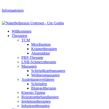
Um unsere Webseite für Sie stetig verbessern zu können, verwenden 
Informationen
Weiter
Willkommen
Therapien
TCM
Moxibustion
Kräutertherapien
Akupunktur
PRP-Therapie
LNB-Schmerztherapie
Massagen
Schröpfkopfmassagen
Wellnessmassagen
Ausleitungsverfahren
Schröpfen
Blutegeltherapie
Kinesio-Taping
Reizstrombehandlungen
Injektionstherapien
Infusionstherapien