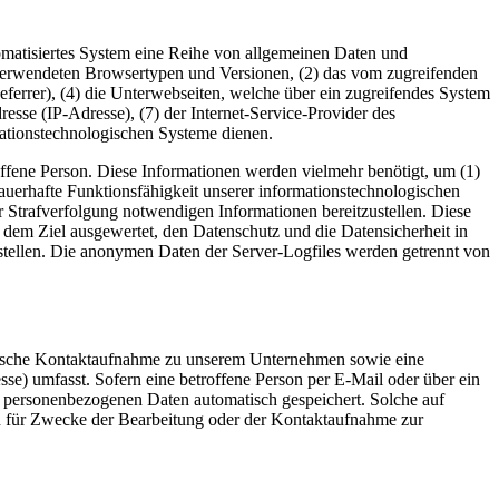
utomatisiertes System eine Reihe von allgemeinen Daten und
 verwendeten Browsertypen und Versionen, (2) das vom zugreifenden
eferrer), (4) die Unterwebseiten, welche über ein zugreifendes System
dresse (IP-Adresse), (7) der Internet-Service-Provider des
mationstechnologischen Systeme dienen.
offene Person. Diese Informationen werden vielmehr benötigt, um (1)
e dauerhafte Funktionsfähigkeit unserer informationstechnologischen
r Strafverfolgung notwendigen Informationen bereitzustellen. Diese
 dem Ziel ausgewertet, den Datenschutz und die Datensicherheit in
stellen. Die anonymen Daten der Server-Logfiles werden getrennt von
tronische Kontaktaufnahme zu unserem Unternehmen sowie eine
se) umfasst. Sofern eine betroffene Person per E-Mail oder über ein
n personenbezogenen Daten automatisch gespeichert. Solche auf
en für Zwecke der Bearbeitung oder der Kontaktaufnahme zur