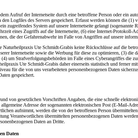
jedem Aufruf der Internetseite durch eine betroffene Person oder ein a
 den Logfiles des Servers gespeichert. Erfasst werden können die (1)
 ein zugreifendes System auf unsere Internetseite gelangt (sogenannte R
zeit eines Zugriffs auf die Internetseite, (6) eine Internet-Protokoll-A
onen, die der Gefahrenabwehr im Falle von Angriffen auf unsere infor
e Naturheilpraxis Ute Schmidt-Grabis keine Rückschlüsse auf die betr
 unserer Internetseite sowie die Werbung für diese zu optimieren, (3) di
 (4) um Strafverfolgungsbehörden im Falle eines Cyberangriffes die zu
praxis Ute Schmidt-Grabis daher einerseits statistisch und ferner mit
iveau für die von uns verarbeiteten personenbezogenen Daten sicherzu
aten gespeichert.
fgrund von gesetzlichen Vorschriften Angaben, die eine schnelle elek
allgemeine Adresse der sogenannten elektronischen Post (E-Mail-Adres
tlichen aufnimmt, werden die von der betroffenen Person übermittelte
arbeitung Verantwortlichen übermittelten personenbezogenen Daten werd
ersonenbezogenen Daten an Dritte.
nen Daten